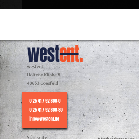
westent.
Höltene Klinke 8
48653 Coesfeld
0 25 41 / 92 800-0
0 25 41 / 92 800-80
info@westent.de
Startseite
Abscheiderservice